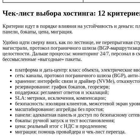
Чек‑лист выбора хостинга: 12 критерие
Критерии идут в порядке влияния на устойчивость и деньги: пл
панели, бэкапы, цена, миграция.
Удобно идти сверху вниз, как по лестнице, не перепрыгивая сту
магистрали,
протокол пограничного шлюза (
BGP‑маршрутизация
целостности. Дальше процессы: мониторинг 24/7, персонал в см
бессмысленные «выгодные» пакеты.
платформа и дата‑центр: класс объекта, электрические вв
сеть: каналы,
протокол пограничного шлюза (
BGP), анти
хранение: интерфейс связи и драйвер (NVMe), отказоуст
резервирование: график бэкапов, георезерв;
поддержка: регламент ответов и эскалаций;
SLA: метрики, исключения, компенсации;
безопасность: изоляция клиентов, межсетевой экран уро
масштабирование: апгрейды без простоя;
панели: адекватная панель и доступ по безопасному сете
бэкапы: ручной запуск и тест восстановления;
цена: реальный итог с НДС и продлением;
миграция: помощь провайдера и чек‑лист переезда.