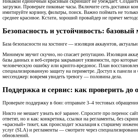
Никакой единичный красивый скриншот не убеждает. Создайте т
загрузки. Проверьте пиковые часы. Включите сеть доставки кон
имитируйте корзину, фильтры, поиск. Важно поймать не только
среднее красивое. Кстати, хороший провайдер не прячет метод
Безопасность и устойчивость: базовый
База безопасности на хостинге — изоляция аккаунтов, актуаль
Минимум звучит скучно, но спасает репутацию. Изоляция аккау
базы данных и веб‑сервера закрывают уязвимости, про которы
человеческую ошибку или крипто‑вредонос. План восстановлен
специализированную защиту на периметре. Доступ к панели и 
мессенджер: вовремя увидеть тревогу — половина дела.
Поддержка и сервис: как проверить до 
Проверьте поддержку в бою: отправьте 3–4 тестовых обращения
Никто не мешает узнать всё заранее. Спросите про перенос сай
ответят, но и как: конкретика, ссылки на регламенты, без скри
«красный» тикет, как происходит эскалация к старшему инже
услуг (SLA) и регламенты — смотрите через специализированн
обновлений.