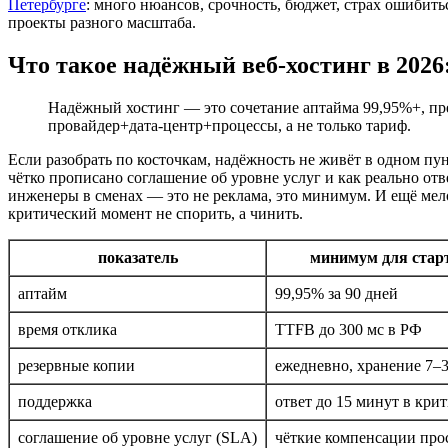
Петербурге
: много нюансов, срочность, бюджет, страх ошибить
проекты разного масштаба.
Что такое надёжный веб‑хостинг в 202
Надёжный хостинг — это сочетание аптайма 99,95%+, пре
провайдер+дата‑центр+процессы, а не только тариф.
Если разобрать по косточкам, надёжность не живёт в одном пун
чётко прописано соглашение об уровне услуг и как реально отв
инженеры в сменах — это не реклама, это минимум. И ещё мело
критический момент не спорить, а чинить.
показатель
минимум для стар
аптайм
99,95% за 90 дней
время отклика
TTFB до 300 мс в РФ
резервные копии
ежедневно, хранение 7–
поддержка
ответ до 15 минут в кри
соглашение об уровне услуг (SLA)
чёткие компенсации про