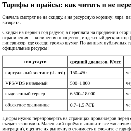
Тарифы и прайсы: как читать и не пер
Сначала смотрят не на скидку, а на ресурсную корзину: ядра, 
возврата.
Скидки на первый год радуют, а переплата на продлении огорч
ограничения — количество процессов,
индексный дескриптор 
гипервизор, где соседи громко шумят. По данным публичных та
официальные ресурсы:
тип услуги
средний диапазон, ₽/мес
виртуальный хостинг (shared)
150–450
че
VPS/VDS начальный
500–1 800
че
выделенный сервер
6 500–18 000
че
объектное хранилище
че
0,7–1,5 ₽/ГБ
Цифры нужно перепроверять на страницах провайдеров перед опл
съедает экономию. Маленький приём: выпишите все «мелочи» (
миграции), оцените их рыночную стоимость и сложите с тариф