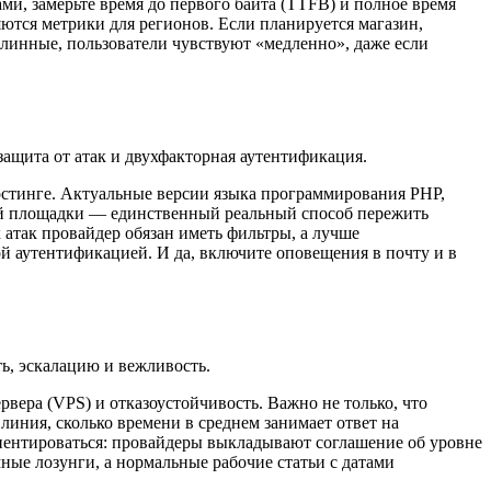
и, замерьте время до первого байта (TTFB) и полное время
няются метрики для регионов. Если планируется магазин,
длинные, пользователи чувствуют «медленно», даже если
защита от атак и двухфакторная аутентификация.
хостинге. Актуальные версии языка программирования PHP,
вой площадки — единственный реальный способ пережить
атак провайдер обязан иметь фильтры, а лучше
й аутентификацией. И да, включите оповещения в почту и в
ь, эскалацию и вежливость.
рвера (VPS) и отказоустойчивость. Важно не только, что
 линия, сколько времени в среднем занимает ответ на
иентироваться: провайдеры выкладывают соглашение об уровне
ные лозунги, а нормальные рабочие статьи с датами