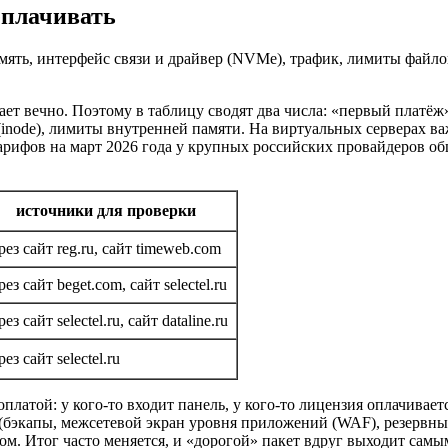
еплачивать
память, интерфейс связи и драйвер (NVMe), трафик, лимиты файл
ает вечно. Поэтому в таблицу сводят два числа: «первый платё
(
inode), лимиты внутренней памяти. На виртуальных серверах в
рифов на март 2026 года у крупных российских провайдеров общ
источники для проверки
рез сайт reg.ru, сайт timeweb.com
рез сайт beget.com, сайт selectel.ru
рез сайт selectel.ru, сайт dataline.ru
рез сайт selectel.ru
атой: у кого‑то входит панель, у кого‑то лицензия оплачиваетс
бэкапы, межсетевой экран уровня приложений (WAF), резервные
ом. Итог часто меняется, и «дорогой» пакет вдруг выходит сам