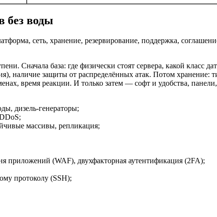
в без воды
атформа, сеть, хранение, резервирование, поддержка, соглашени
пени. Сначала база: где физически стоят сервера, какой класс дат
), наличие защиты от распределённых атак. Потом хранение: ти
енах, время реакции. И только затем — софт и удобства, панели
оды, дизель‑генераторы;
‑DDoS;
ойчивые массивы, репликация;
вня приложений (WAF), двухфакторная аутентификация (2FA);
вому протоколу (SSH);