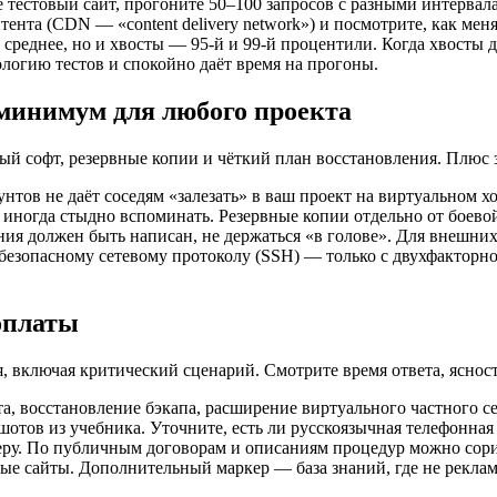
естовый сайт, прогоните 50–100 запросов с разными интервалам
тента (CDN — «content delivery network») и посмотрите, как ме
 среднее, но и хвосты — 95‑й и 99‑й процентили. Когда хвосты 
ологию тестов и спокойно даёт время на прогоны.
 минимум для любого проекта
ный софт, резервные копии и чёткий план восстановления. Плюс 
нтов не даёт соседям «залезать» в ваш проект на виртуальном 
е иногда стыдно вспоминать. Резервные копии отдельно от бое
ия должен быть написан, не держаться «в голове». Для внешних 
безопасному сетевому протоколу (SSH) — только с двухфакторно
оплаты
, включая критический сценарий. Смотрите время ответа, ясност
та, восстановление бэкапа, расширение виртуального частного се
ншотов из учебника. Уточните, есть ли русскоязычная телефонная
неру. По публичным договорам и описаниям процедур можно сор
ые сайты. Дополнительный маркер — база знаний, где не реклам