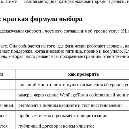
ся. Ниже — сжатая методика, которая экономит время и деньги, 
6: краткая формула выбора
дсказуемой скорости, честного соглашения об уровне услуг (SL
кте. Она собирается из того, где физически работают серверы, к
ечает поддержка, когда внезапно пятница, поздно и всё упало. 
чь, которая часто решает всё: прозрачные границы ответственн
та
как проверить
внешний мониторинг и пункт соглашения об уровне ус
замеры через сервис WebPageTest и собственный мони
30 дней
регламент в личном кабинете и тест восстановления
тике
пробные тикеты и регламент приоритизации
стоя
публичный договор и кейсы клиентов